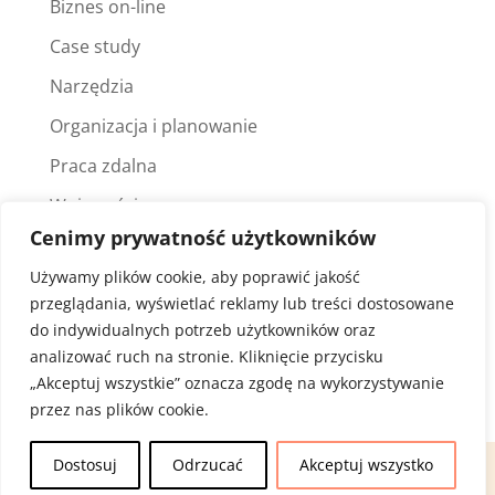
Biznes on-line
Case study
Narzędzia
Organizacja i planowanie
Praca zdalna
Wpis gościnny
Cenimy prywatność użytkowników
Wszystkiego po trochu
Używamy plików cookie, aby poprawić jakość
Zarządzanie projektami
przeglądania, wyświetlać reklamy lub treści dostosowane
do indywidualnych potrzeb użytkowników oraz
Szukaj
analizować ruch na stronie. Kliknięcie przycisku
„Akceptuj wszystkie” oznacza zgodę na wykorzystywanie
przez nas plików cookie.
Dostosuj
Odrzucać
Akceptuj wszystko
© Copyright by
narudo.pl
|
Polityka prywatności