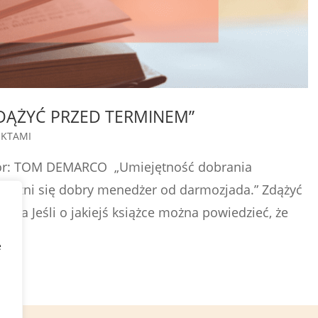
DĄŻYĆ PRZED TERMINEM”
EKTAMI
or: TOM DEMARCO „Umiejętność dobrania
m różni się dobry menedżer od darmozjada.” Zdążyć
ja Jeśli o jakiejś książce można powiedzieć, że
e