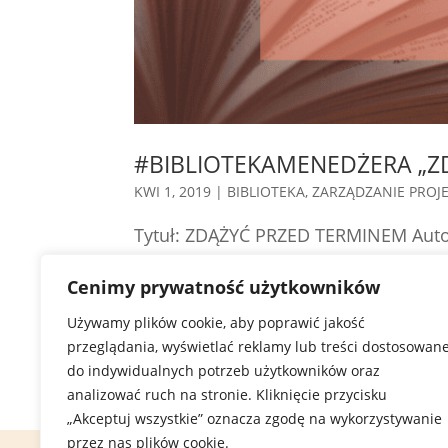
#BIBLIOTEKAMENEDŻERA „Z
KWI 1, 2019
|
BIBLIOTEKA
,
ZARZĄDZANIE PROJ
Tytuł: ZDĄŻYĆ PRZED TERMINEM Aut
właściwych ludzi do danej pracy. Ty
Cenimy prywatność użytkowników
przed terminem” Tom DeMarco – recenz
Używamy plików cookie, aby poprawić jakość
każdy...
przeglądania, wyświetlać reklamy lub treści dostosowan
do indywidualnych potrzeb użytkowników oraz
analizować ruch na stronie. Kliknięcie przycisku
„Akceptuj wszystkie” oznacza zgodę na wykorzystywanie
przez nas plików cookie.